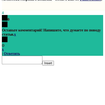
4
0
Оставьте комментарий! Напишите, что думаете по поводу
статьи.
x
(
)
x
|
Ответить
Insert