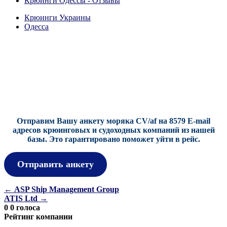
Крюинги Одессы - Отзывы
Крюинги Украины
Одесса
Отправим Вашу анкету моряка CV/af на 8579 E-mail
адресов крюинговых и судоходных компаний из нашей
базы.
Это гарантировано поможет уйти в рейс.
Отправить анкету
Навигация
←
ASP Ship Management Group
ATIS Ltd
→
по
0
0
голоса
записям
Рейтинг компании