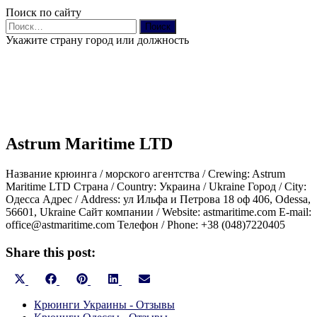
Поиск по сайту
Найти:
Укажите страну город или должность
Astrum Maritime LTD
Название крюинга / морского агентства / Crewing: Astrum
Maritime LTD Страна / Country: Украина / Ukraine Город / City:
Одесса Адрес / Address: ул Ильфа и Петрова 18 оф 406, Odessa,
56601, Ukraine Сайт компании / Website: astmaritime.com E-mail:
office@astmaritime.com Телефон / Phone: +38 (048)7220405
Share this post:
Share
Share
Share
Share
Share
X
Facebook
Pinterest
LinkedIn
Email
on
on
on
on
on
(Twitter)
Крюинги Украины - Отзывы