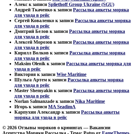
Алекс
к записи
Spliethoff Group Ukraine (SGU)
Андрей Ткаченко
к записи
Рассылка анкеты моряка
для ухода в рейс
Сергей Коваленко
к записи
Рассылка анкеты моряка
для ухода в рейс
Дмитрий Белов
к записи
Рассылка анкеты моряка
для ухода в рейс
Алексей Морозов
к записи
Рассылка анкеты моряка
для ухода в рейс
Кирилл Волков
к записи
Рассылка анкеты моряка
для ухода в рейс
Maksim Olenik
к записи
Рассылка анкеты моряка для
ухода в рейс
Виктория
к записи
Wise Maritime
Шульга Артем
к записи
Рассылка анкеты моряка
для ухода в рейс
Master Shemyakin
к записи
Рассылка анкеты моряка
для ухода в рейс
Norlan Salmanzade
к записи
Nika Maritime
Игорь
к записи
MA SeadimA
Карпухин Александр
к записи
Рассылка анкеты
моряка для ухода в рейс
© 2026 Отзывы моряков о крюингах — Вакансии
Агентства Моряки Рассылка - Тема: Patus от
FameThemes
.