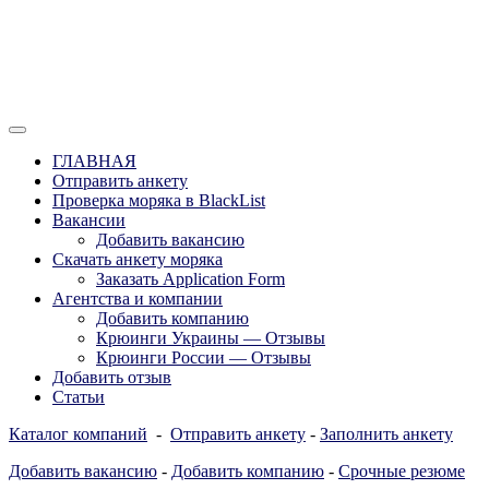
Перейти
к
содержимому
Отзывы моряков о крюингах — Вакансии Агентства Моряки
Вакансии для моряков. Работа для
Рассылка
ГЛАВНАЯ
моряков в море. Каталог крюинговых
Отправить анкету
Проверка моряка в BlackList
компаний и морских агентств
Вакансии
Украины, России, Европы и Всего
Добавить вакансию
Скачать анкету моряка
мира. Отзывы, Контакты, Работа,
Заказать Application Form
Вакансии для моряков. Рассылка
Агентства и компании
Добавить компанию
апликашки CV application form
Крюинги Украины — Отзывы
Крюинги России — Отзывы
Добавить отзыв
Статьи
Каталог компаний
-
Отправить анкету
-
Заполнить анкету
Добавить вакансию
-
Добавить компанию
-
Срочные резюме