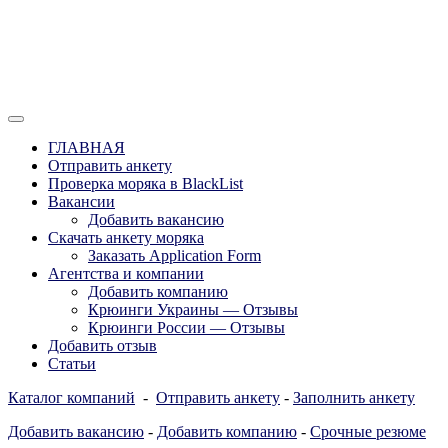
Перейти
к
содержимому
Отзывы моряков о крюингах — Вакансии Агентства Моряки Р
Вакансии для моряков. Работа для мор
ГЛАВНАЯ
России, Европы и Всего мира. Отзывы,
Отправить анкету
Проверка моряка в BlackList
form
Вакансии
Добавить вакансию
Скачать анкету моряка
Заказать Application Form
Агентства и компании
Добавить компанию
Крюинги Украины — Отзывы
Крюинги России — Отзывы
Добавить отзыв
Статьи
Каталог компаний
-
Отправить анкету
-
Заполнить анкету
Добавить вакансию
-
Добавить компанию
-
Срочные резюме