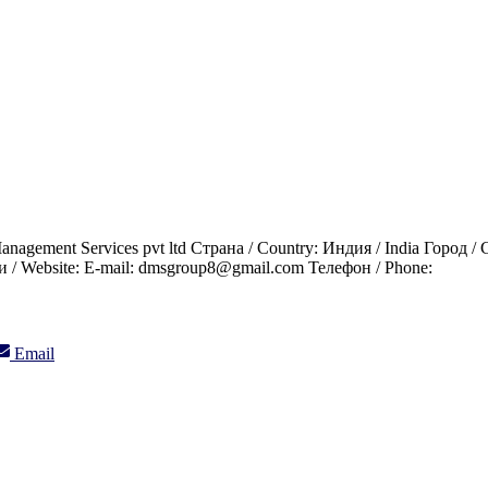
gement Services pvt ltd Страна / Country: Индия / India Город / Ci
и / Website: E-mail: dmsgroup8@gmail.com Телефон / Phone:
Share
Email
on