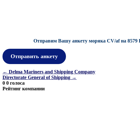
Отправим Вашу анкету моряка CV/af на 8579 
Отправить анкету
Навигация
←
Delma Mariners and Shipping Company
Directorate General of Shipping
→
по
0
0
голоса
записям
Рейтинг компании