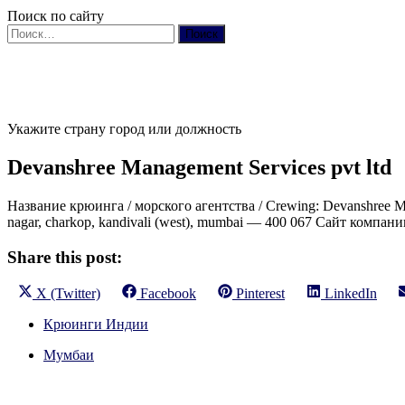
Поиск по сайту
Найти:
Укажите страну город или должность
Devanshree Management Services pvt ltd
Название крюинга / морского агентства / Crewing: Devanshree Mana
nagar, charkop, kandivali (west), mumbai — 400 067 Сайт компани
Share this post:
Share
Share
Share
Share
X (Twitter)
Facebook
Pinterest
LinkedIn
on
on
on
on
Крюинги Индии
Мумбаи