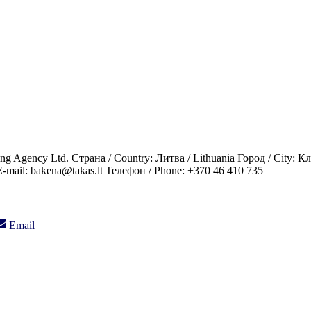
g Agency Ltd. Страна / Country: Литва / Lithuania Город / City: 
il: bakena@takas.lt Телефон / Phone: +370 46 410 735
Share
Email
on