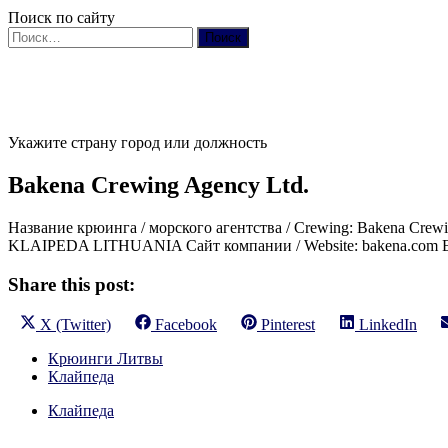
Поиск по сайту
Найти:
Укажите страну город или должность
Bakena Crewing Agency Ltd.
Название крюинга / морского агентства / Crewing: Bakena Crewin
KLAIPEDA LITHUANIA Сайт компании / Website: bakena.com E-ma
Share this post:
Share
Share
Share
Share
X (Twitter)
Facebook
Pinterest
LinkedIn
on
on
on
on
Крюинги Литвы
Клайпеда
Клайпеда