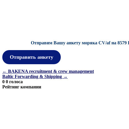
Отправим Вашу анкету моряка CV/af на 8579 
Отправить анкету
Навигация
←
BAKENA recruitment & crew management
Baltic Forwarding & Shipping
→
по
0
0
голоса
записям
Рейтинг компании