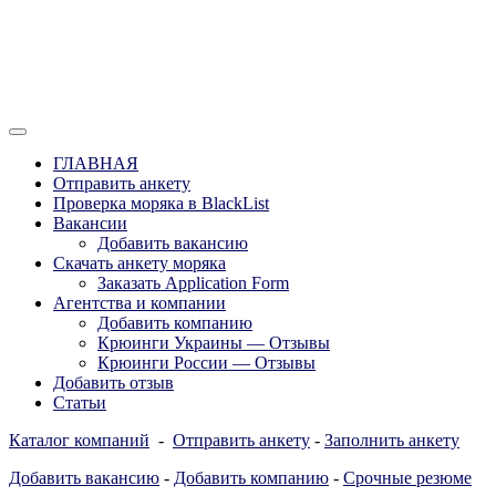
Перейти
к
содержимому
Отзывы моряков о крюингах — Вакансии Агентства Моряки Р
Вакансии для моряков. Работа для мор
ГЛАВНАЯ
России, Европы и Всего мира. Отзывы,
Отправить анкету
Проверка моряка в BlackList
form
Вакансии
Добавить вакансию
Скачать анкету моряка
Заказать Application Form
Агентства и компании
Добавить компанию
Крюинги Украины — Отзывы
Крюинги России — Отзывы
Добавить отзыв
Статьи
Каталог компаний
-
Отправить анкету
-
Заполнить анкету
Добавить вакансию
-
Добавить компанию
-
Срочные резюме