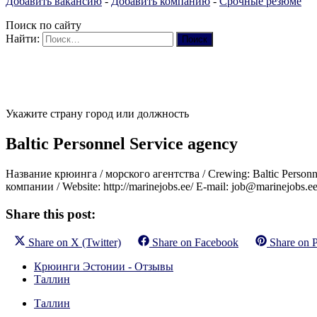
Добавить вакансию
-
Добавить компанию
-
Срочные резюме
Поиск по сайту
Найти:
Укажите страну город или должность
Baltic Personnel Service agency
Название крюинга / морского агентства / Crewing: Baltic Personnel
компании / Website: http://marinejobs.ee/ E-mail: job@marinejobs.
Share this post:
Share on
X (Twitter)
Share on
Facebook
Share on
P
Крюинги Эстонии - Отзывы
Таллин
Таллин