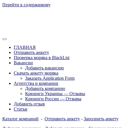
Перейти к содержимому
Отзывы моряков о крюингах — Вакансии Агентства Моряки Р
Вакансии для моряков. Работа для мор
ГЛАВНАЯ
России, Европы и Всего мира. Отзывы,
Отправить анкету
Проверка моряка в BlackList
form
Вакансии
Добавить вакансию
Скачать анкету моряка
Заказать Application Form
Агентства и компании
Добавить компанию
Крюинги Украины — Отзывы
Крюинги России — Отзывы
Добавить отзыв
Статьи
Каталог компаний
-
Отправить анкету
-
Заполнить анкету