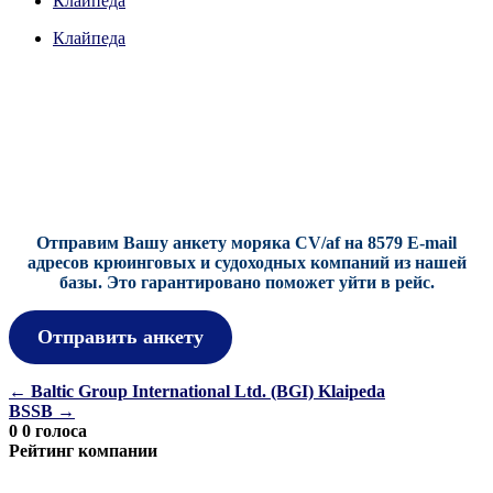
Клайпеда
Клайпеда
Отправим Вашу анкету моряка CV/af на 8579 E-mail
адресов крюинговых и судоходных компаний из нашей
базы.
Это гарантировано поможет уйти в рейс.
Отправить анкету
Навигация
←
Baltic Group International Ltd. (BGI) Klaipeda
BSSB
→
по
0
0
голоса
записям
Рейтинг компании