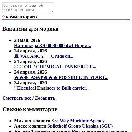
0
комментариев
Вакансии для моряка
28 мая, 2026
На танкера 37000-30000 dwt Ищем...
24 апреля, 2026
🚢 VACANCY — Crude oil...
24 апреля, 2026
‼️‼️‼️ OIL / CHEMICAL TANKER‼️‼️‼️...
24 апреля, 2026
🔥🔥🔥 ASAP🔥🔥🔥 POSSIBLE IN START...
24 апреля, 2026
‼️Electrical Engineer to Bulk carrier...
Смотреть все / Добавить
Свежие комментарии
Михаил
к записи
Sea Way Maritime Agency
Алекс
к записи
Spliethoff Group Ukraine (SGU)
Андрей Ткаченко
к записи
Рассылка анкеты моряка