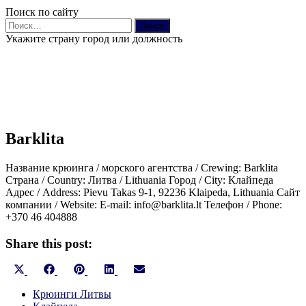
Поиск по сайту
Найти:
Укажите страну город или должность
Barklita
Название крюинга / морского агентства / Crewing: Barklita
Страна / Country: Литва / Lithuania Город / City: Клайпеда
Адрес / Address: Pievu Takas 9-1, 92236 Klaipeda, Lithuania Сайт
компании / Website: E-mail: info@barklita.lt Телефон / Phone:
+370 46 404888
Share this post:
Share
Share
Share
Share
Share
X
Facebook
Pinterest
LinkedIn
Email
on
on
on
on
on
(Twitter)
Крюинги Литвы