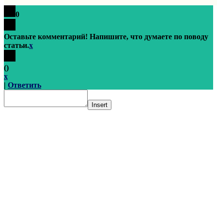
0
Оставьте комментарий! Напишите, что думаете по поводу
статьи.
x
(
)
x
|
Ответить
Insert