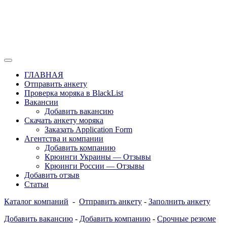
Перейти
к
содержимому
Отзывы моряков о крюингах — Вакансии Агентства Моряки
Вакансии для моряков. Работа для
Рассылка
ГЛАВНАЯ
моряков в море. Каталог крюинговых
Отправить анкету
Проверка моряка в BlackList
компаний и морских агентств
Вакансии
Украины, России, Европы и Всего
Добавить вакансию
Скачать анкету моряка
мира. Отзывы, Контакты, Работа,
Заказать Application Form
Вакансии для моряков. Рассылка
Агентства и компании
Добавить компанию
апликашки CV application form
Крюинги Украины — Отзывы
Крюинги России — Отзывы
Добавить отзыв
Статьи
Каталог компаний
-
Отправить анкету
-
Заполнить анкету
Добавить вакансию
-
Добавить компанию
-
Срочные резюме