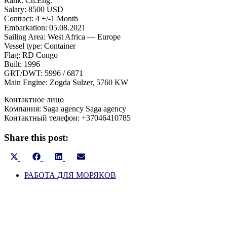
Rank: Ch.Eng.
Salary: 8500 USD
Contract: 4 +/-1 Month
Embarkation: 05.08.2021
Sailing Area: West Africa — Europe
Vessel type: Container
Flag: RD Congo
Built: 1996
GRT/DWT: 5996 / 6871
Main Engine: Zogda Sulzer, 5760 KW
Контактное лицо
Компания: Saga agency Saga agency
Контактный телефон: +37046410785
Share this post:
Share
Share
Share
Share
X
Facebook
LinkedIn
Email
on
on
on
on
(Twitter)
РАБОТА ДЛЯ МОРЯКОВ