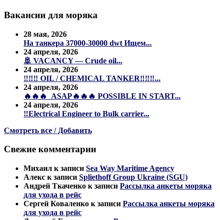
Вакансии для моряка
28 мая, 2026
На танкера 37000-30000 dwt Ищем...
24 апреля, 2026
🚢 VACANCY — Crude oil...
24 апреля, 2026
‼️‼️‼️ OIL / CHEMICAL TANKER‼️‼️‼️...
24 апреля, 2026
🔥🔥🔥 ASAP🔥🔥🔥 POSSIBLE IN START...
24 апреля, 2026
‼️Electrical Engineer to Bulk carrier...
Смотреть все / Добавить
Свежие комментарии
Михаил
к записи
Sea Way Maritime Agency
Алекс
к записи
Spliethoff Group Ukraine (SGU)
Андрей Ткаченко
к записи
Рассылка анкеты моряка
для ухода в рейс
Сергей Коваленко
к записи
Рассылка анкеты моряка
для ухода в рейс