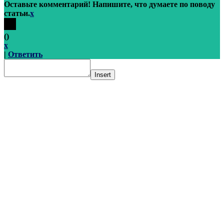
Оставьте комментарий! Напишите, что думаете по поводу
статьи.
x
(
)
x
|
Ответить
Insert