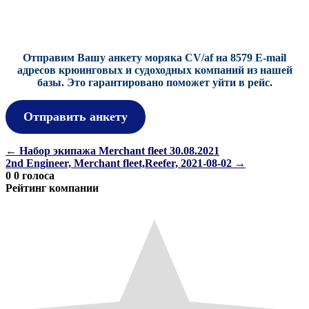
Отправим Вашу анкету моряка CV/af на 8579 E-mail
адресов крюинговых и судоходных компаний из нашей
базы.
Это гарантировано поможет уйти в рейс.
Отправить анкету
Навигация
←
Набор экипажа Merchant fleet 30.08.2021
2nd Engineer, Merchant fleet,Reefer, 2021-08-02
→
по
0
0
голоса
записям
Рейтинг компании