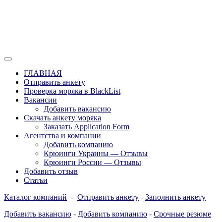
Перейти
к
содержимому
Отзывы моряков о крюингах — Вакансии Агентства Моряки
Вакансии для моряков. Работа для
Рассылка
ГЛАВНАЯ
моряков в море. Каталог крюинговых
Отправить анкету
Проверка моряка в BlackList
компаний и морских агентств
Вакансии
Украины, России, Европы и Всего
Добавить вакансию
Скачать анкету моряка
мира. Отзывы, Контакты, Работа,
Заказать Application Form
Вакансии для моряков. Рассылка
Агентства и компании
Добавить компанию
апликашки CV application form
Крюинги Украины — Отзывы
Крюинги России — Отзывы
Добавить отзыв
Статьи
Каталог компаний
-
Отправить анкету
-
Заполнить анкету
Добавить вакансию
-
Добавить компанию
-
Срочные резюме