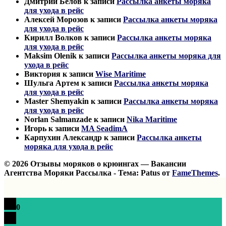
Дмитрий Белов
к записи
Рассылка анкеты моряка
для ухода в рейс
Алексей Морозов
к записи
Рассылка анкеты моряка
для ухода в рейс
Кирилл Волков
к записи
Рассылка анкеты моряка
для ухода в рейс
Maksim Olenik
к записи
Рассылка анкеты моряка для
ухода в рейс
Виктория
к записи
Wise Maritime
Шульга Артем
к записи
Рассылка анкеты моряка
для ухода в рейс
Master Shemyakin
к записи
Рассылка анкеты моряка
для ухода в рейс
Norlan Salmanzade
к записи
Nika Maritime
Игорь
к записи
MA SeadimA
Карпухин Александр
к записи
Рассылка анкеты
моряка для ухода в рейс
© 2026 Отзывы моряков о крюингах — Вакансии
Агентства Моряки Рассылка - Тема: Patus от
FameThemes
.
0