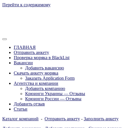
Перейти к содержимому
Отзывы моряков о крюингах — Вакансии Агентства Моряки
Вакансии для моряков. Работа для
Рассылка
ГЛАВНАЯ
моряков в море. Каталог крюинговых
Отправить анкету
Проверка моряка в BlackList
компаний и морских агентств
Вакансии
Украины, России, Европы и Всего
Добавить вакансию
Скачать анкету моряка
мира. Отзывы, Контакты, Работа,
Заказать Application Form
Вакансии для моряков. Рассылка
Агентства и компании
Добавить компанию
апликашки CV application form
Крюинги Украины — Отзывы
Крюинги России — Отзывы
Добавить отзыв
Статьи
Каталог компаний
-
Отправить анкету
-
Заполнить анкету