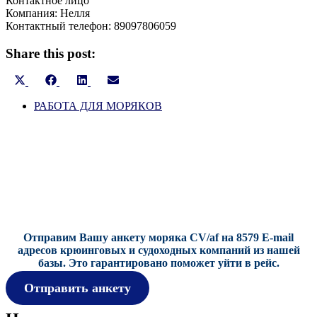
Контактное лицо
Компания: Нелля
Контактный телефон: 89097806059
Share this post:
Share
Share
Share
Share
on
on
on
on
X
РАБОТА ДЛЯ МОРЯКОВ
Facebook
LinkedIn
Email
(Twitter)
Отправим Вашу анкету моряка CV/af на 8579 E-mail
адресов крюинговых и судоходных компаний из нашей
базы.
Это гарантировано поможет уйти в рейс.
Отправить анкету