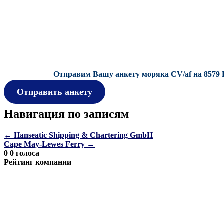
Отправим Вашу анкету моряка CV/af на 8579 
Отправить анкету
Навигация по записям
←
Hanseatic Shipping & Chartering GmbH
Cape May-Lewes Ferry
→
0
0
голоса
Рейтинг компании