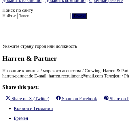
Добавить вакансию
-
Добавить компанию
-
Срочные резюме
Поиск по сайту
Найти:
Укажите страну город или должность
Harren & Partner
Название крюинга / морского агентства / Crewing: Harren & Partn
harren-partner.de E-mail: harren.recruitment@mail.com Телефон / 
Share this post:
Share on
X (Twitter)
Share on
Facebook
Share on
P
Крюинги Германии
Бремен