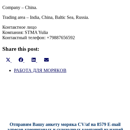
Company – China.
Trading area – India, China, Baltic Sea, Russia.
Контактное лицо
Компания: STMA Yulia
Контактный телефон: +79887656592
Share this post:
Share
Share
Share
Share
on
on
on
on
X
РАБОТА ДЛЯ МОРЯКОВ
Facebook
LinkedIn
Email
(Twitter)
Отправим Вашу анкету моряка CV/af на 8579 E-mail
адресов крюинговых и судоходных компаний из нашей