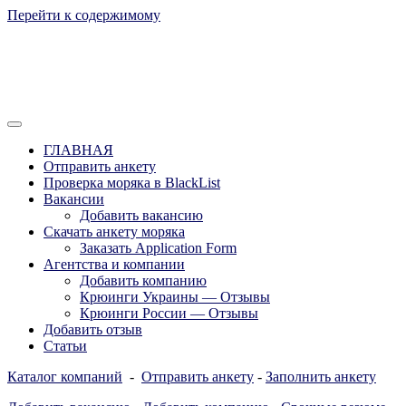
Перейти к содержимому
Отзывы моряков о крюингах — Вакансии Агентства Моряки
Вакансии для моряков. Работа для
Рассылка
ГЛАВНАЯ
моряков в море. Каталог крюинговых
Отправить анкету
Проверка моряка в BlackList
компаний и морских агентств
Вакансии
Украины, России, Европы и Всего
Добавить вакансию
Скачать анкету моряка
мира. Отзывы, Контакты, Работа,
Заказать Application Form
Вакансии для моряков. Рассылка
Агентства и компании
Добавить компанию
апликашки CV application form
Крюинги Украины — Отзывы
Крюинги России — Отзывы
Добавить отзыв
Статьи
Каталог компаний
-
Отправить анкету
-
Заполнить анкету