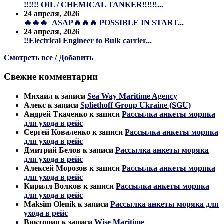
‼️‼️‼️ OIL / CHEMICAL TANKER‼️‼️‼️...
24 апреля, 2026
🔥🔥🔥 ASAP🔥🔥🔥 POSSIBLE IN START...
24 апреля, 2026
‼️Electrical Engineer to Bulk carrier...
Смотреть все / Добавить
Свежие комментарии
Михаил
к записи
Sea Way Maritime Agency
Алекс
к записи
Spliethoff Group Ukraine (SGU)
Андрей Ткаченко
к записи
Рассылка анкеты моряка
для ухода в рейс
Сергей Коваленко
к записи
Рассылка анкеты моряка
для ухода в рейс
Дмитрий Белов
к записи
Рассылка анкеты моряка
для ухода в рейс
Алексей Морозов
к записи
Рассылка анкеты моряка
для ухода в рейс
Кирилл Волков
к записи
Рассылка анкеты моряка
для ухода в рейс
Maksim Olenik
к записи
Рассылка анкеты моряка для
ухода в рейс
Виктория
к записи
Wise Maritime