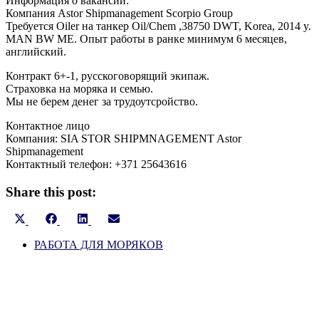
Информация о вакансии:
Компания Astor Shipmanagement Scorpio Group
Требуется Oiler на танкер Oil/Chem ,38750 DWT, Korea, 2014 y.
MAN BW ME. Опыт работы в ранке минимум 6 месяцев,
английский.
Контракт 6+-1, русскоговорящий экипаж.
Страховка на моряка и семью.
Мы не берем денег за трудоутсройство.
Контактное лицо
Компания: SIA STOR SHIPMNAGEMENT Astor
Shipmanagement
Контактный телефон: +371 25643616
Share this post:
Share
Share
Share
Share
on
on
on
on
X
РАБОТА ДЛЯ МОРЯКОВ
Facebook
LinkedIn
Email
(Twitter)