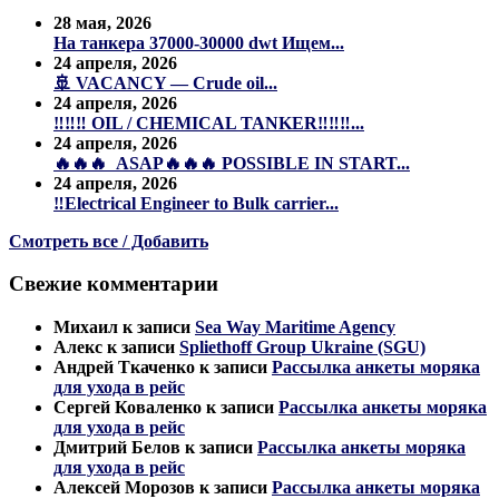
28 мая, 2026
На танкера 37000-30000 dwt Ищем...
24 апреля, 2026
🚢 VACANCY — Crude oil...
24 апреля, 2026
‼️‼️‼️ OIL / CHEMICAL TANKER‼️‼️‼️...
24 апреля, 2026
🔥🔥🔥 ASAP🔥🔥🔥 POSSIBLE IN START...
24 апреля, 2026
‼️Electrical Engineer to Bulk carrier...
Смотреть все / Добавить
Свежие комментарии
Михаил
к записи
Sea Way Maritime Agency
Алекс
к записи
Spliethoff Group Ukraine (SGU)
Андрей Ткаченко
к записи
Рассылка анкеты моряка
для ухода в рейс
Сергей Коваленко
к записи
Рассылка анкеты моряка
для ухода в рейс
Дмитрий Белов
к записи
Рассылка анкеты моряка
для ухода в рейс
Алексей Морозов
к записи
Рассылка анкеты моряка