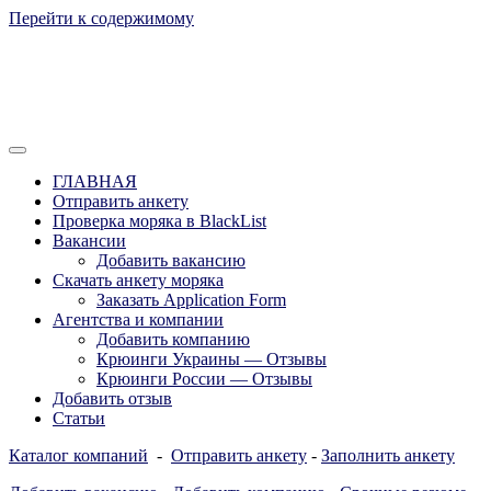
Перейти к содержимому
Отзывы моряков о крюингах — Вакансии Агентства Моряки
Вакансии для моряков. Работа для
Рассылка
ГЛАВНАЯ
моряков в море. Каталог крюинговых
Отправить анкету
Проверка моряка в BlackList
компаний и морских агентств
Вакансии
Украины, России, Европы и Всего
Добавить вакансию
Скачать анкету моряка
мира. Отзывы, Контакты, Работа,
Заказать Application Form
Вакансии для моряков. Рассылка
Агентства и компании
Добавить компанию
апликашки CV application form
Крюинги Украины — Отзывы
Крюинги России — Отзывы
Добавить отзыв
Статьи
Каталог компаний
-
Отправить анкету
-
Заполнить анкету