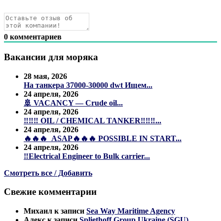
0
комментариев
Вакансии для моряка
28 мая, 2026
На танкера 37000-30000 dwt Ищем...
24 апреля, 2026
🚢 VACANCY — Crude oil...
24 апреля, 2026
‼️‼️‼️ OIL / CHEMICAL TANKER‼️‼️‼️...
24 апреля, 2026
🔥🔥🔥 ASAP🔥🔥🔥 POSSIBLE IN START...
24 апреля, 2026
‼️Electrical Engineer to Bulk carrier...
Смотреть все / Добавить
Свежие комментарии
Михаил
к записи
Sea Way Maritime Agency
Алекс
к записи
Spliethoff Group Ukraine (SGU)