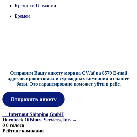
(Twitter)
Крюинги Германии
Бремен
Отправим Вашу анкету моряка CV/af на 8579 E-mail
адресов крюинговых и судоходных компаний из нашей
базы.
Это гарантировано поможет уйти в рейс.
Отправить анкету
Навигация
←
Internaut Shipping GmbH
Hornbeck Offshore Services, Inc.
→
по
0
0
голоса
записям
Рейтинг компании