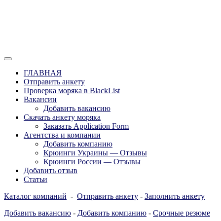
Перейти
к
содержимому
Отзывы моряков о крюингах — Вакансии Агентства Моряки
Вакансии для моряков. Работа для
Рассылка
ГЛАВНАЯ
моряков в море. Каталог крюинговых
Отправить анкету
Проверка моряка в BlackList
компаний и морских агентств
Вакансии
Украины, России, Европы и Всего
Добавить вакансию
Скачать анкету моряка
мира. Отзывы, Контакты, Работа,
Заказать Application Form
Вакансии для моряков. Рассылка
Агентства и компании
Добавить компанию
апликашки CV application form
Крюинги Украины — Отзывы
Крюинги России — Отзывы
Добавить отзыв
Статьи
Каталог компаний
-
Отправить анкету
-
Заполнить анкету
Добавить вакансию
-
Добавить компанию
-
Срочные резюме