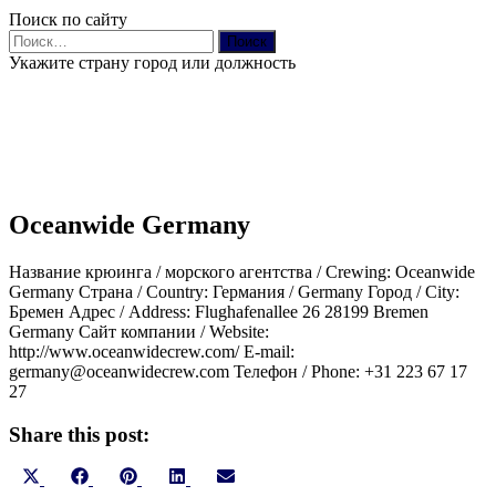
Поиск по сайту
Найти:
Укажите страну город или должность
Oceanwide Germany
Название крюинга / морского агентства / Crewing: Oceanwide
Germany Страна / Country: Германия / Germany Город / City:
Бремен Адрес / Address: Flughafenallee 26 28199 Bremen
Germany Сайт компании / Website:
http://www.oceanwidecrew.com/ E-mail:
germany@oceanwidecrew.com Телефон / Phone: +31 223 67 17
27
Share this post:
Share
Share
Share
Share
Share
X
Facebook
Pinterest
LinkedIn
Email
on
on
on
on
on