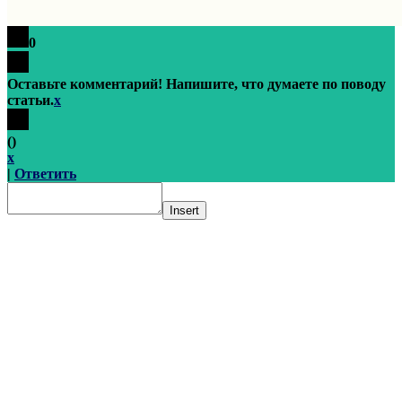
0
Оставьте комментарий! Напишите, что думаете по поводу
статьи.
x
(
)
x
|
Ответить
Insert