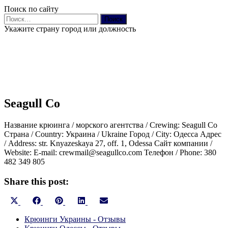
Поиск по сайту
Найти:
Укажите страну город или должность
Seagull Co
Название крюинга / морского агентства / Crewing: Seagull Co
Страна / Country: Украина / Ukraine Город / City: Одесса Адрес
/ Address: str. Knyazeskaya 27, off. 1, Odessa Сайт компании /
Website: E-mail: crewmail@seagullco.com Телефон / Phone: 380
482 349 805
Share this post:
Share
Share
Share
Share
Share
X
Facebook
Pinterest
LinkedIn
Email
on
on
on
on
on
(Twitter)
Крюинги Украины - Отзывы