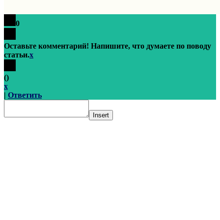
0
Оставьте комментарий! Напишите, что думаете по поводу
статьи.
x
(
)
x
|
Ответить
Insert