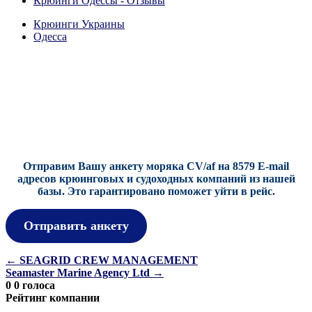
Крюинги Одессы - Отзывы
Крюинги Украины
Одесса
Отправим Вашу анкету моряка CV/af на 8579 E-mail
адресов крюинговых и судоходных компаний из нашей
базы.
Это гарантировано поможет уйти в рейс.
Отправить анкету
Навигация
←
SEAGRID CREW MANAGEMENT
Seamaster Marine Agency Ltd
→
по
0
0
голоса
записям
Рейтинг компании