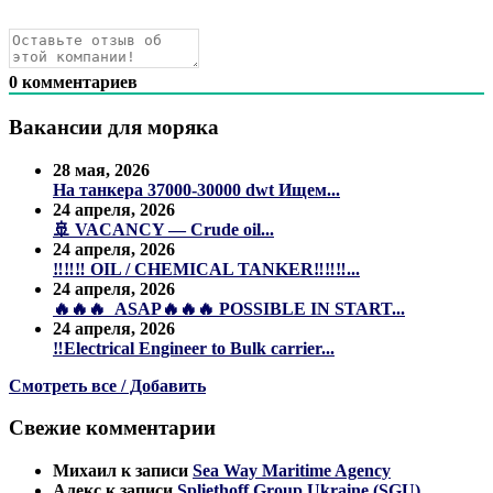
0
комментариев
Вакансии для моряка
28 мая, 2026
На танкера 37000-30000 dwt Ищем...
24 апреля, 2026
🚢 VACANCY — Crude oil...
24 апреля, 2026
‼️‼️‼️ OIL / CHEMICAL TANKER‼️‼️‼️...
24 апреля, 2026
🔥🔥🔥 ASAP🔥🔥🔥 POSSIBLE IN START...
24 апреля, 2026
‼️Electrical Engineer to Bulk carrier...
Смотреть все / Добавить
Свежие комментарии
Михаил
к записи
Sea Way Maritime Agency
Алекс
к записи
Spliethoff Group Ukraine (SGU)