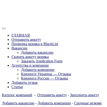
Перейти
к
содержимому
Отзывы моряков о крюингах — Вакансии Агентства Моряки
Вакансии для моряков. Работа для
Рассылка
ГЛАВНАЯ
моряков в море. Каталог крюинговых
Отправить анкету
Проверка моряка в BlackList
компаний и морских агентств
Вакансии
Украины, России, Европы и Всего
Добавить вакансию
Скачать анкету моряка
мира. Отзывы, Контакты, Работа,
Заказать Application Form
Вакансии для моряков. Рассылка
Агентства и компании
Добавить компанию
апликашки CV application form
Крюинги Украины — Отзывы
Крюинги России — Отзывы
Добавить отзыв
Статьи
Каталог компаний
-
Отправить анкету
-
Заполнить анкету
Добавить вакансию
-
Добавить компанию
-
Срочные резюме