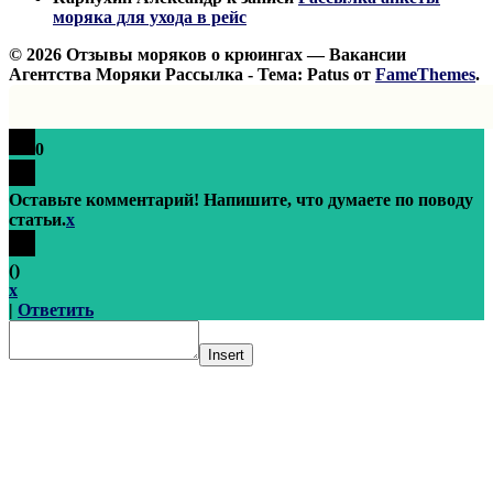
моряка для ухода в рейс
© 2026 Отзывы моряков о крюингах — Вакансии
Агентства Моряки Рассылка - Тема: Patus от
FameThemes
.
0
Оставьте комментарий! Напишите, что думаете по поводу
статьи.
x
(
)
x
|
Ответить
Insert