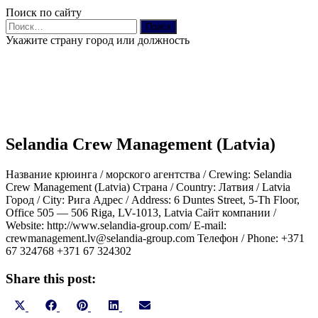
Поиск по сайту
Найти:
Укажите страну город или должность
Selandia Crew Management (Latvia)
Название крюинга / морского агентства / Crewing: Selandia
Crew Management (Latvia) Страна / Country: Латвия / Latvia
Город / City: Рига Адрес / Address: 6 Duntes Street, 5-Th Floor,
Office 505 — 506 Riga, LV-1013, Latvia Сайт компании /
Website: http://www.selandia-group.com/ E-mail:
crewmanagement.lv@selandia-group.com Телефон / Phone: +371
67 324768 +371 67 324302
Share this post:
Share
Share
Share
Share
Share
X
Facebook
Pinterest
LinkedIn
Email
on
on
on
on
on