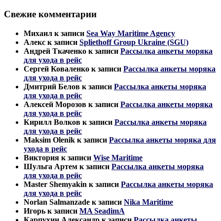
Свежие комментарии
Михаил
к записи
Sea Way Maritime Agency
Алекс
к записи
Spliethoff Group Ukraine (SGU)
Андрей Ткаченко
к записи
Рассылка анкеты моряка
для ухода в рейс
Сергей Коваленко
к записи
Рассылка анкеты моряка
для ухода в рейс
Дмитрий Белов
к записи
Рассылка анкеты моряка
для ухода в рейс
Алексей Морозов
к записи
Рассылка анкеты моряка
для ухода в рейс
Кирилл Волков
к записи
Рассылка анкеты моряка
для ухода в рейс
Maksim Olenik
к записи
Рассылка анкеты моряка для
ухода в рейс
Виктория
к записи
Wise Maritime
Шульга Артем
к записи
Рассылка анкеты моряка
для ухода в рейс
Master Shemyakin
к записи
Рассылка анкеты моряка
для ухода в рейс
Norlan Salmanzade
к записи
Nika Maritime
Игорь
к записи
MA SeadimA
Карпухин Александр
к записи
Рассылка анкеты