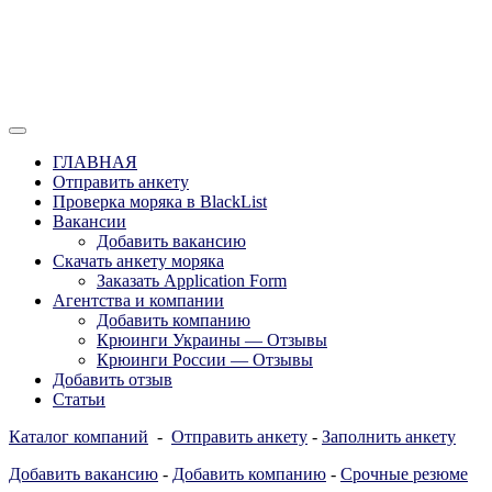
Перейти
к
содержимому
Отзывы моряков о крюингах — Вакансии Агентства Моряки
Вакансии для моряков. Работа для
Рассылка
ГЛАВНАЯ
моряков в море. Каталог крюинговых
Отправить анкету
Проверка моряка в BlackList
компаний и морских агентств
Вакансии
Украины, России, Европы и Всего
Добавить вакансию
Скачать анкету моряка
мира. Отзывы, Контакты, Работа,
Заказать Application Form
Вакансии для моряков. Рассылка
Агентства и компании
Добавить компанию
апликашки CV application form
Крюинги Украины — Отзывы
Крюинги России — Отзывы
Добавить отзыв
Статьи
Каталог компаний
-
Отправить анкету
-
Заполнить анкету
Добавить вакансию
-
Добавить компанию
-
Срочные резюме