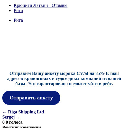
(Twitter)
Крюинги Латвии - Отзывы
Рига
Рига
Отправим Вашу анкету моряка CV/af на 8579 E-mail
адресов крюинговых и судоходных компаний из нашей
базы.
Это гарантировано поможет уйти в рейс.
Отправить анкету
Навигация
←
Riga Shipping Ltd
Sergej
→
по
0
0
голоса
Рейтинг компании