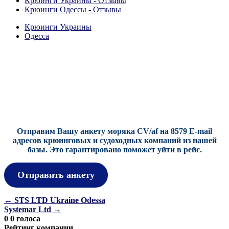
Крюинги Украины - Отзывы
Крюинги Одессы - Отзывы
Крюинги Украины
Одесса
Отправим Вашу анкету моряка CV/af на 8579 E-mail
адресов крюинговых и судоходных компаний из нашей
базы.
Это гарантировано поможет уйти в рейс.
Отправить анкету
Навигация
←
STS LTD Ukraine Odessa
Systemar Ltd
→
по
0
0
голоса
Рейтинг компании