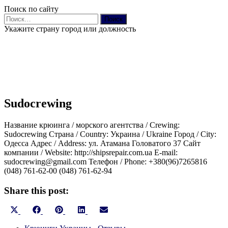
Поиск по сайту
Найти:
Укажите страну город или должность
Sudocrewing
Название крюинга / морского агентства / Crewing:
Sudocrewing Страна / Country: Украина / Ukraine Город / City:
Одесса Адрес / Address: ул. Атамана Головатого 37 Сайт
компании / Website: http://shipsrepair.com.ua E-mail:
sudocrewing@gmail.com Телефон / Phone: +380(96)7265816
(048) 761-62-00 (048) 761-62-94
Share this post:
Share
Share
Share
Share
Share
X
Facebook
Pinterest
LinkedIn
Email
on
on
on
on
on
(Twitter)