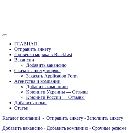
Перейти
к
содержимому
Отзывы моряков о крюингах — Вакансии Агентства Моряки
Вакансии для моряков. Работа для
Рассылка
ГЛАВНАЯ
моряков в море. Каталог крюинговых
Отправить анкету
Проверка моряка в BlackList
компаний и морских агентств
Вакансии
Украины, России, Европы и Всего
Добавить вакансию
Скачать анкету моряка
мира. Отзывы, Контакты, Работа,
Заказать Application Form
Вакансии для моряков. Рассылка
Агентства и компании
Добавить компанию
апликашки CV application form
Крюинги Украины — Отзывы
Крюинги России — Отзывы
Добавить отзыв
Статьи
Каталог компаний
-
Отправить анкету
-
Заполнить анкету
Добавить вакансию
-
Добавить компанию
-
Срочные резюме