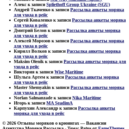
Алекс
к записи
Spliethoff Group Ukraine (SGU)
Андрей Ткаченко
к записи
Рассылка анкеты моряка
для ухода в рейс
Сергей Коваленко
к записи
Рассылка анкеты моряка
для ухода в рейс
Дмитрий Белов
к записи
Рассылка анкеты моряка
для ухода в рейс
Алексей Морозов
к записи
Рассылка анкеты моряка
для ухода в рейс
Кирилл Волков
к записи
Рассылка анкеты моряка
для ухода в рейс
Maksim Olenik
к записи
Рассылка анкеты моряка для
ухода в рейс
Виктория
к записи
Wise Maritime
Шульга Артем
к записи
Рассылка анкеты моряка
для ухода в рейс
Master Shemyakin
к записи
Рассылка анкеты моряка
для ухода в рейс
Norlan Salmanzade
к записи
Nika Maritime
Игорь
к записи
MA SeadimA
Карпухин Александр
к записи
Рассылка анкеты
моряка для ухода в рейс
© 2026 Отзывы моряков о крюингах — Вакансии
Агентства Моряки Рассылка - Тема: Patus от
FameThemes
.