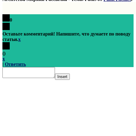
0
Оставьте комментарий! Напишите, что думаете по поводу
статьи.
x
(
)
x
|
Ответить
Insert