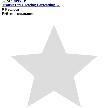
←
SIF-Service
Transit Ltd Crewing Forwading
→
0
0
голоса
Рейтинг компании