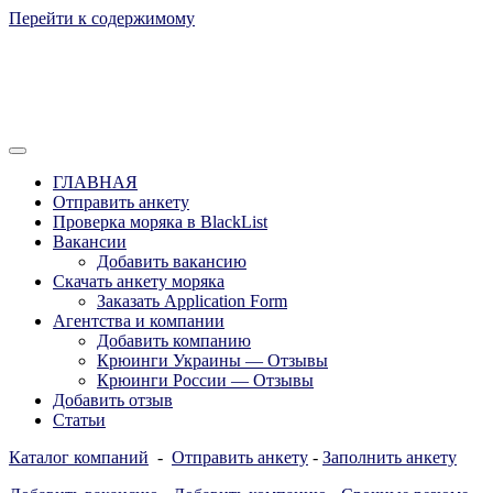
Перейти к содержимому
Отзывы моряков о крюингах — Вакансии Агентства Моряки
Вакансии для моряков. Работа для
Рассылка
ГЛАВНАЯ
моряков в море. Каталог крюинговых
Отправить анкету
Проверка моряка в BlackList
компаний и морских агентств
Вакансии
Украины, России, Европы и Всего
Добавить вакансию
Скачать анкету моряка
мира. Отзывы, Контакты, Работа,
Заказать Application Form
Вакансии для моряков. Рассылка
Агентства и компании
Добавить компанию
апликашки CV application form
Крюинги Украины — Отзывы
Крюинги России — Отзывы
Добавить отзыв
Статьи
Каталог компаний
-
Отправить анкету
-
Заполнить анкету