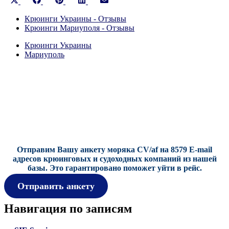
Share
Share
Share
Share
Share
on
on
on
on
on
X
Крюинги Украины - Отзывы
Facebook
Pinterest
LinkedIn
Email
(Twitter)
Крюинги Мариуполя - Отзывы
Крюинги Украины
Мариуполь
Отправим Вашу анкету моряка CV/af на 8579 E-mail
адресов крюинговых и судоходных компаний из нашей
базы.
Это гарантировано поможет уйти в рейс.
Отправить анкету
Навигация по записям