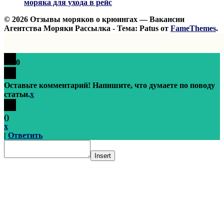
моряка для ухода в рейс
© 2026 Отзывы моряков о крюингах — Вакансии
Агентства Моряки Рассылка - Тема: Patus от
FameThemes
.
0
Оставьте комментарий! Напишите, что думаете по поводу
статьи.
x
(
)
x
|
Ответить
Insert