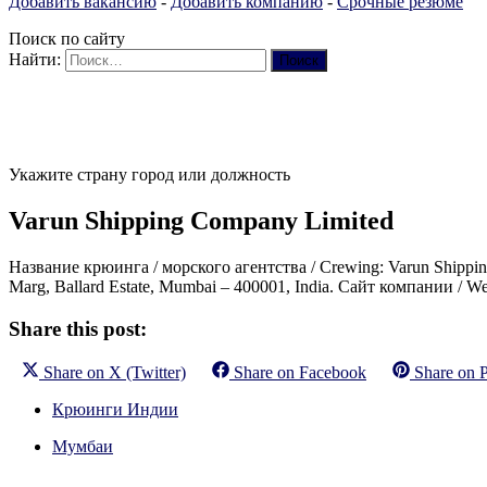
Добавить вакансию
-
Добавить компанию
-
Срочные резюме
Поиск по сайту
Найти:
Укажите страну город или должность
Varun Shipping Company Limited
Название крюинга / морского агентства / Crewing: Varun Shipping
Marg, Ballard Estate, Mumbai – 400001, India. Сайт компании / W
Share this post:
Share on
X (Twitter)
Share on
Facebook
Share on
P
Крюинги Индии
Мумбаи