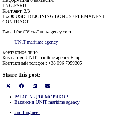
Информация о вакансии:
LNG-FSRU
Контракт: 3/3
15200 USD+REJOINING BONUS / PERMANENT
CONTRACT
E-mail for CV cv@unit-agency.com
UNiT maritime agency
Контактное лицо
Компания: UNIT maritime agency Егор
Контактный телефон: +38 096 7059305
Share this post:
Share
Share
Share
Share
on
on
on
on
X
РАБОТА ДЛЯ МОРЯКОВ
Facebook
LinkedIn
Email
(Twitter)
Вакансии UNIT maritime agency
2nd Engineer