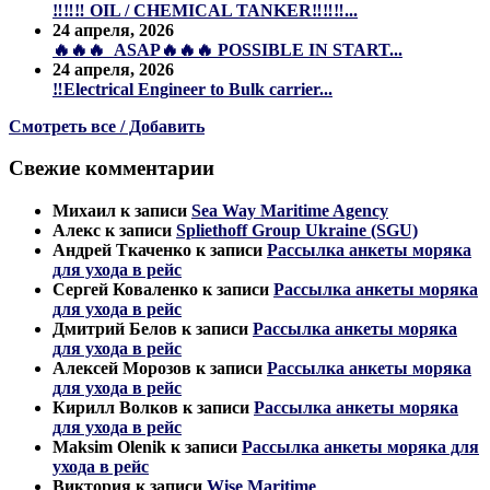
‼️‼️‼️ OIL / CHEMICAL TANKER‼️‼️‼️...
24 апреля, 2026
🔥🔥🔥 ASAP🔥🔥🔥 POSSIBLE IN START...
24 апреля, 2026
‼️Electrical Engineer to Bulk carrier...
Смотреть все / Добавить
Свежие комментарии
Михаил
к записи
Sea Way Maritime Agency
Алекс
к записи
Spliethoff Group Ukraine (SGU)
Андрей Ткаченко
к записи
Рассылка анкеты моряка
для ухода в рейс
Сергей Коваленко
к записи
Рассылка анкеты моряка
для ухода в рейс
Дмитрий Белов
к записи
Рассылка анкеты моряка
для ухода в рейс
Алексей Морозов
к записи
Рассылка анкеты моряка
для ухода в рейс
Кирилл Волков
к записи
Рассылка анкеты моряка
для ухода в рейс
Maksim Olenik
к записи
Рассылка анкеты моряка для
ухода в рейс
Виктория
к записи
Wise Maritime