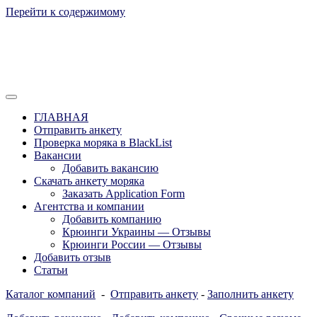
Перейти к содержимому
Отзывы моряков о крюингах — Вакансии Агентства Моряки
Вакансии для моряков. Работа для
Рассылка
ГЛАВНАЯ
моряков в море. Каталог крюинговых
Отправить анкету
Проверка моряка в BlackList
компаний и морских агентств
Вакансии
Украины, России, Европы и Всего
Добавить вакансию
Скачать анкету моряка
мира. Отзывы, Контакты, Работа,
Заказать Application Form
Вакансии для моряков. Рассылка
Агентства и компании
Добавить компанию
апликашки CV application form
Крюинги Украины — Отзывы
Крюинги России — Отзывы
Добавить отзыв
Статьи
Каталог компаний
-
Отправить анкету
-
Заполнить анкету