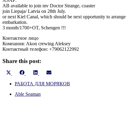
ASAP:
AB available to join mv Doctor Strange, coaster
join Liepaja/ Latvia on 28th July.
or next Kiel Canal, which should be next opportunity to arrange
embarkation.
3 month/1700+OT, Schengen !!!
Контактное лицо
Компания: Akon crewing Aleksey
Контактный телефон: +79062122992
Share this post:
Share
Share
Share
Share
X
Facebook
LinkedIn
Email
on
on
on
on
(Twitter)
РАБОТА ДЛЯ МОРЯКОВ
Able Seaman