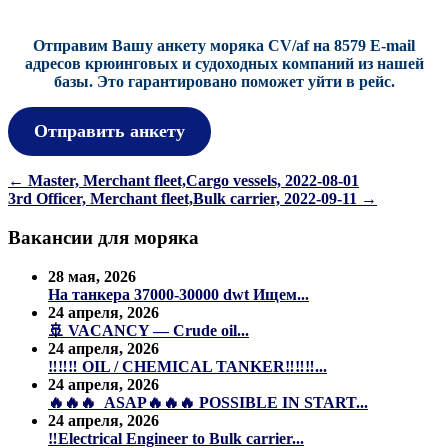
Отправим Вашу анкету моряка CV/af на 8579 E-mail
адресов крюинговых и судоходных компаний из нашей
базы.
Это гарантировано поможет уйти в рейс.
Отправить анкету
Навигация
←
Master, Merchant fleet,Cargo vessels, 2022-08-01
3rd Officer, Merchant fleet,Bulk carrier, 2022-09-11
→
по
записям
Вакансии для моряка
28 мая, 2026
На танкера 37000-30000 dwt Ищем...
24 апреля, 2026
🚢 VACANCY — Crude oil...
24 апреля, 2026
‼️‼️‼️ OIL / CHEMICAL TANKER‼️‼️‼️...
24 апреля, 2026
🔥🔥🔥 ASAP🔥🔥🔥 POSSIBLE IN START...
24 апреля, 2026
‼️Electrical Engineer to Bulk carrier...