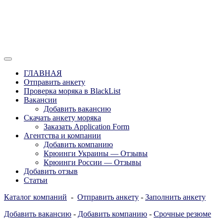
Перейти
к
содержимому
Отзывы моряков о крюингах — Вакансии Агентства Моряки
Вакансии для моряков. Работа для
Рассылка
ГЛАВНАЯ
моряков в море. Каталог крюинговых
Отправить анкету
Проверка моряка в BlackList
компаний и морских агентств
Вакансии
Украины, России, Европы и Всего
Добавить вакансию
Скачать анкету моряка
мира. Отзывы, Контакты, Работа,
Заказать Application Form
Вакансии для моряков. Рассылка
Агентства и компании
Добавить компанию
апликашки CV application form
Крюинги Украины — Отзывы
Крюинги России — Отзывы
Добавить отзыв
Статьи
Каталог компаний
-
Отправить анкету
-
Заполнить анкету
Добавить вакансию
-
Добавить компанию
-
Срочные резюме