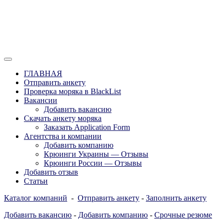
Перейти
к
содержимому
Отзывы моряков о крюингах — Вакансии Агентства Моряки
Вакансии для моряков. Работа для
Рассылка
ГЛАВНАЯ
моряков в море. Каталог крюинговых
Отправить анкету
Проверка моряка в BlackList
компаний и морских агентств
Вакансии
Украины, России, Европы и Всего
Добавить вакансию
Скачать анкету моряка
мира. Отзывы, Контакты, Работа,
Заказать Application Form
Вакансии для моряков. Рассылка
Агентства и компании
Добавить компанию
апликашки CV application form
Крюинги Украины — Отзывы
Крюинги России — Отзывы
Добавить отзыв
Статьи
Каталог компаний
-
Отправить анкету
-
Заполнить анкету
Добавить вакансию
-
Добавить компанию
-
Срочные резюме