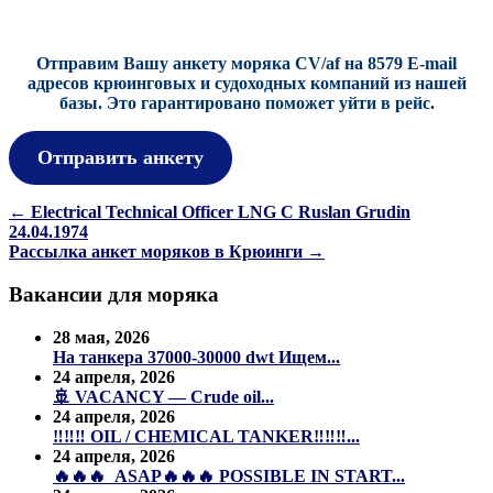
Отправим Вашу анкету моряка CV/af на 8579 E-mail
адресов крюинговых и судоходных компаний из нашей
базы.
Это гарантировано поможет уйти в рейс.
Отправить анкету
Навигация
←
Electrical Technical Officer LNG C Ruslan Grudin
24.04.1974
по
Рассылка анкет моряков в Крюинги
→
записям
Вакансии для моряка
28 мая, 2026
На танкера 37000-30000 dwt Ищем...
24 апреля, 2026
🚢 VACANCY — Crude oil...
24 апреля, 2026
‼️‼️‼️ OIL / CHEMICAL TANKER‼️‼️‼️...
24 апреля, 2026
🔥🔥🔥 ASAP🔥🔥🔥 POSSIBLE IN START...