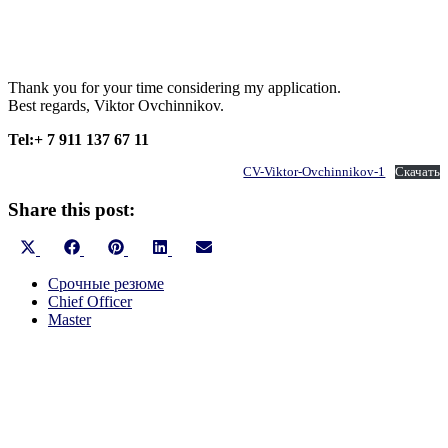
Thank you for your time considering my application.
Best regards, Viktor Ovchinnikov.
Tel:+ 7 911 137 67 11
CV-Viktor-Ovchinnikov-1
Скачать
Share this post:
Share
Share
Share
Share
Share
X
Facebook
Pinterest
LinkedIn
Email
on
on
on
on
on
(Twitter)
Срочные резюме
Chief Officer
Master