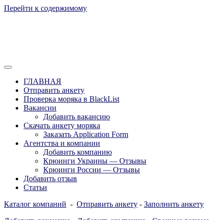
Перейти к содержимому
Отзывы моряков о крюингах — Вакансии Агентства Моряки Р
Вакансии для моряков. Работа для мор
ГЛАВНАЯ
России, Европы и Всего мира. Отзывы,
Отправить анкету
Проверка моряка в BlackList
form
Вакансии
Добавить вакансию
Скачать анкету моряка
Заказать Application Form
Агентства и компании
Добавить компанию
Крюинги Украины — Отзывы
Крюинги России — Отзывы
Добавить отзыв
Статьи
Каталог компаний
-
Отправить анкету
-
Заполнить анкету