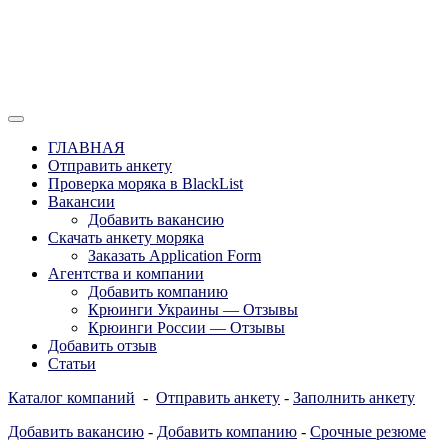
Перейти
к
содержимому
Отзывы моряков о крюингах — Вакансии Агентства Моряки
Вакансии для моряков. Работа для
Рассылка
ГЛАВНАЯ
моряков в море. Каталог крюинговых
Отправить анкету
Проверка моряка в BlackList
компаний и морских агентств
Вакансии
Украины, России, Европы и Всего
Добавить вакансию
Скачать анкету моряка
мира. Отзывы, Контакты, Работа,
Заказать Application Form
Вакансии для моряков. Рассылка
Агентства и компании
Добавить компанию
апликашки CV application form
Крюинги Украины — Отзывы
Крюинги России — Отзывы
Добавить отзыв
Статьи
Каталог компаний
-
Отправить анкету
-
Заполнить анкету
Добавить вакансию
-
Добавить компанию
-
Срочные резюме