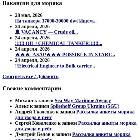
Вакансии для моряка
28 мая, 2026
На танкера 37000-30000 dwt Ищем...
24 апреля, 2026
🚢 VACANCY — Crude oil...
24 апреля, 2026
‼️‼️‼️ OIL / CHEMICAL TANKER‼️‼️‼️...
24 апреля, 2026
🔥🔥🔥 ASAP🔥🔥🔥 POSSIBLE IN START...
24 апреля, 2026
‼️Electrical Engineer to Bulk carrier...
Смотреть все / Добавить
Свежие комментарии
Михаил
к записи
Sea Way Maritime Agency
Алекс
к записи
Spliethoff Group Ukraine (SGU)
Андрей Ткаченко
к записи
Рассылка анкеты моряка
для ухода в рейс
Сергей Коваленко
к записи
Рассылка анкеты моряка
для ухода в рейс
Дмитрий Белов
к записи
Рассылка анкеты моряка
для ухода в рейс