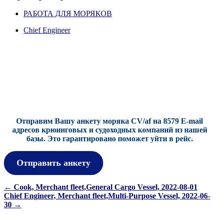
on
on
on
on
(Twitter)
РАБОТА ДЛЯ МОРЯКОВ
Chief Engineer
Отправим Вашу анкету моряка CV/af на 8579 E-mail
адресов крюинговых и судоходных компаний из нашей
базы.
Это гарантировано поможет уйти в рейс.
Отправить анкету
Навигация
←
Cook, Merchant fleet,General Cargo Vessel, 2022-08-01
Chief Engineer, Merchant fleet,Multi-Purpose Vessel, 2022-06-
по
30
→
записям