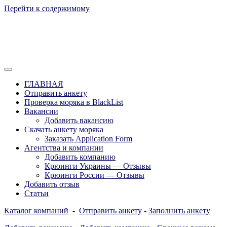
Перейти к содержимому
Отзывы моряков о крюингах — Вакансии Агентства Моряки
Вакансии для моряков. Работа для
Рассылка
ГЛАВНАЯ
моряков в море. Каталог крюинговых
Отправить анкету
Проверка моряка в BlackList
компаний и морских агентств
Вакансии
Украины, России, Европы и Всего
Добавить вакансию
Скачать анкету моряка
мира. Отзывы, Контакты, Работа,
Заказать Application Form
Вакансии для моряков. Рассылка
Агентства и компании
Добавить компанию
апликашки CV application form
Крюинги Украины — Отзывы
Крюинги России — Отзывы
Добавить отзыв
Статьи
Каталог компаний
-
Отправить анкету
-
Заполнить анкету