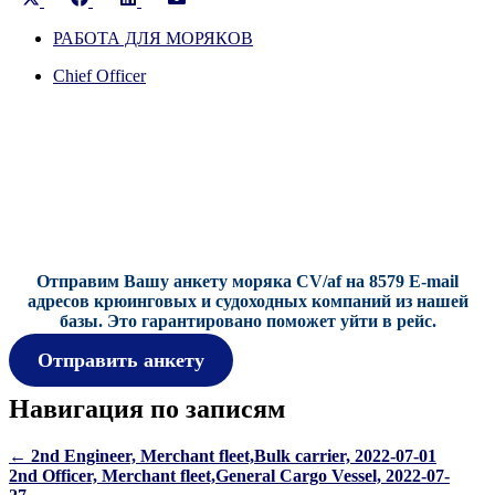
on
on
on
on
X
РАБОТА ДЛЯ МОРЯКОВ
Facebook
LinkedIn
Email
(Twitter)
Chief Officer
Отправим Вашу анкету моряка CV/af на 8579 E-mail
адресов крюинговых и судоходных компаний из нашей
базы.
Это гарантировано поможет уйти в рейс.
Отправить анкету
Навигация по записям
←
2nd Engineer, Merchant fleet,Bulk carrier, 2022-07-01
2nd Officer, Merchant fleet,General Cargo Vessel, 2022-07-