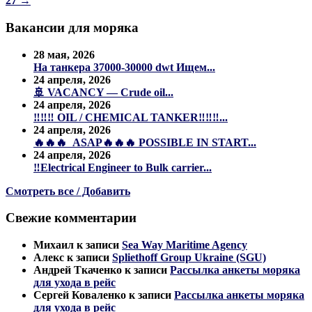
27
→
Вакансии для моряка
28 мая, 2026
На танкера 37000-30000 dwt Ищем...
24 апреля, 2026
🚢 VACANCY — Crude oil...
24 апреля, 2026
‼️‼️‼️ OIL / CHEMICAL TANKER‼️‼️‼️...
24 апреля, 2026
🔥🔥🔥 ASAP🔥🔥🔥 POSSIBLE IN START...
24 апреля, 2026
‼️Electrical Engineer to Bulk carrier...
Смотреть все / Добавить
Свежие комментарии
Михаил
к записи
Sea Way Maritime Agency
Алекс
к записи
Spliethoff Group Ukraine (SGU)
Андрей Ткаченко
к записи
Рассылка анкеты моряка
для ухода в рейс
Сергей Коваленко
к записи
Рассылка анкеты моряка
для ухода в рейс