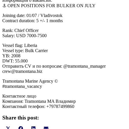
Информация о вакансии:
⚓ OPEN POSITIONS FOR BULKER ON JULY
Joining date: 01/07 / Vladivostok
Contract duration: 5 +/- 1 months
Rank: Chief Officer
Salary: USD 7000-7500
Vessel flag: Liberia
Vessel type: Bulk Carrier
YB: 2008
DWT: 55.000
Отправить CV и по вопросам: @tramontana_manager
crew@tramontana.biz
Tramontana Marine Agency ©
#tramontana_vacancy
Контактное лицо
Компания: Tramontana MA Владимир
Контактный телефон: +79787499860
Share this post:
Share
Share
Share
Share