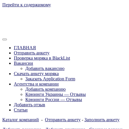
Перейти к содержимому
Отзывы моряков о крюингах — Вакансии Агентства Моряки
Вакансии для моряков. Работа для
Рассылка
ГЛАВНАЯ
моряков в море. Каталог крюинговых
Отправить анкету
Проверка моряка в BlackList
компаний и морских агентств
Вакансии
Украины, России, Европы и Всего
Добавить вакансию
Скачать анкету моряка
мира. Отзывы, Контакты, Работа,
Заказать Application Form
Вакансии для моряков. Рассылка
Агентства и компании
Добавить компанию
апликашки CV application form
Крюинги Украины — Отзывы
Крюинги России — Отзывы
Добавить отзыв
Статьи
Каталог компаний
-
Отправить анкету
-
Заполнить анкету