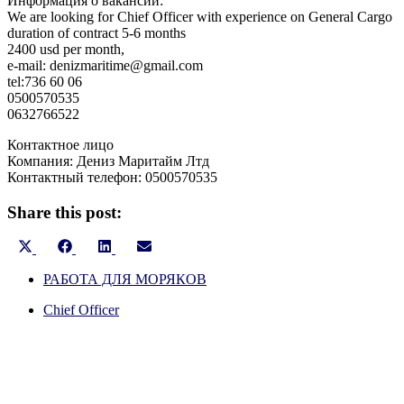
Информация о вакансии:
We are looking for Chief Officer with experience on General Cargo
duration of contract 5-6 months
2400 usd per month,
e-mail: denizmaritime@gmail.com
tel:736 60 06
0500570535
0632766522
Контактное лицо
Компания: Дениз Маритайм Лтд
Контактный телефон: 0500570535
Share this post:
Share
Share
Share
Share
on
on
on
on
X
РАБОТА ДЛЯ МОРЯКОВ
Facebook
LinkedIn
Email
(Twitter)
Chief Officer