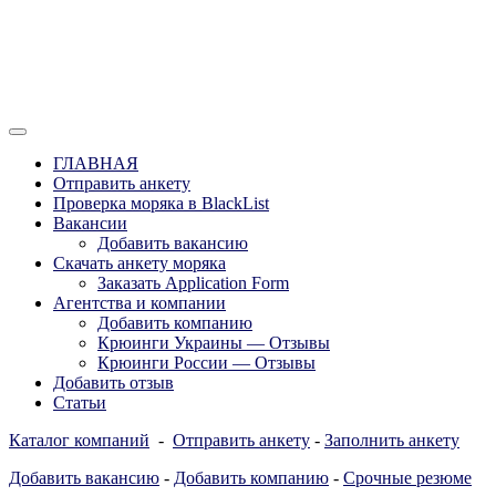
Перейти
к
содержимому
Отзывы моряков о крюингах — Вакансии Агентства Моряки
Вакансии для моряков. Работа для
Рассылка
ГЛАВНАЯ
моряков в море. Каталог крюинговых
Отправить анкету
Проверка моряка в BlackList
компаний и морских агентств
Вакансии
Украины, России, Европы и Всего
Добавить вакансию
Скачать анкету моряка
мира. Отзывы, Контакты, Работа,
Заказать Application Form
Вакансии для моряков. Рассылка
Агентства и компании
Добавить компанию
апликашки CV application form
Крюинги Украины — Отзывы
Крюинги России — Отзывы
Добавить отзыв
Статьи
Каталог компаний
-
Отправить анкету
-
Заполнить анкету
Добавить вакансию
-
Добавить компанию
-
Срочные резюме