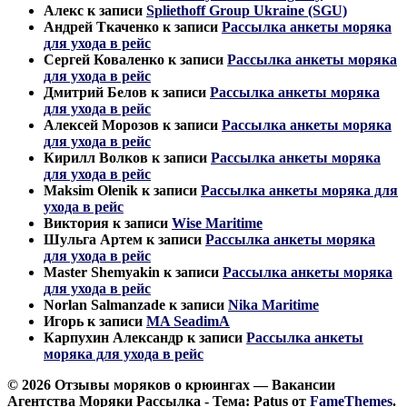
Алекс
к записи
Spliethoff Group Ukraine (SGU)
Андрей Ткаченко
к записи
Рассылка анкеты моряка
для ухода в рейс
Сергей Коваленко
к записи
Рассылка анкеты моряка
для ухода в рейс
Дмитрий Белов
к записи
Рассылка анкеты моряка
для ухода в рейс
Алексей Морозов
к записи
Рассылка анкеты моряка
для ухода в рейс
Кирилл Волков
к записи
Рассылка анкеты моряка
для ухода в рейс
Maksim Olenik
к записи
Рассылка анкеты моряка для
ухода в рейс
Виктория
к записи
Wise Maritime
Шульга Артем
к записи
Рассылка анкеты моряка
для ухода в рейс
Master Shemyakin
к записи
Рассылка анкеты моряка
для ухода в рейс
Norlan Salmanzade
к записи
Nika Maritime
Игорь
к записи
MA SeadimA
Карпухин Александр
к записи
Рассылка анкеты
моряка для ухода в рейс
© 2026 Отзывы моряков о крюингах — Вакансии
Агентства Моряки Рассылка - Тема: Patus от
FameThemes
.