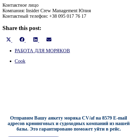
Контактное лицо
Компания: Insider Crew Management Юлия
Контактный телефон: +38 095 017 76 17
Share this post:
Share
Share
Share
Share
X
Facebook
LinkedIn
Email
on
on
on
on
(Twitter)
РАБОТА ДЛЯ МОРЯКОВ
Cook
Отправим Вашу анкету моряка CV/af на 8579 E-mail
адресов крюинговых и судоходных компаний из нашей
базы.
Это гарантировано поможет уйти в рейс.