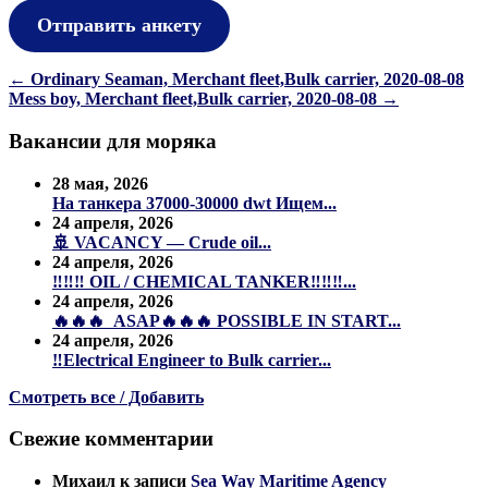
Отправить анкету
Навигация
←
Ordinary Seaman, Merchant fleet,Bulk carrier, 2020-08-08
Mess boy, Merchant fleet,Bulk carrier, 2020-08-08
→
по
записям
Вакансии для моряка
28 мая, 2026
На танкера 37000-30000 dwt Ищем...
24 апреля, 2026
🚢 VACANCY — Crude oil...
24 апреля, 2026
‼️‼️‼️ OIL / CHEMICAL TANKER‼️‼️‼️...
24 апреля, 2026
🔥🔥🔥 ASAP🔥🔥🔥 POSSIBLE IN START...
24 апреля, 2026
‼️Electrical Engineer to Bulk carrier...
Смотреть все / Добавить
Свежие комментарии
Михаил
к записи
Sea Way Maritime Agency