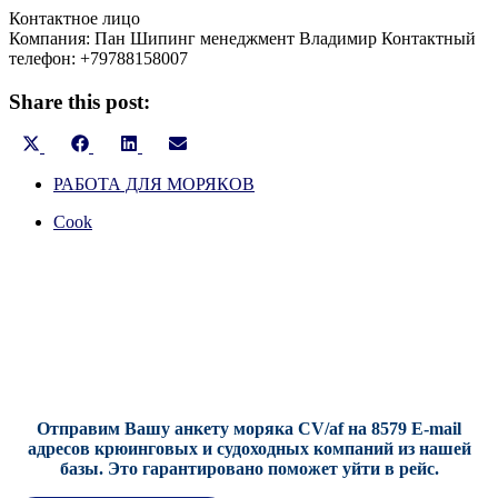
Контактное лицо
Компания: Пан Шипинг менеджмент Владимир
Контактный
телефон: +79788158007
Share this post:
Share
Share
Share
Share
X
Facebook
LinkedIn
Email
on
on
on
on
(Twitter)
РАБОТА ДЛЯ МОРЯКОВ
Cook
Отправим Вашу анкету моряка CV/af на 8579 E-mail
адресов крюинговых и судоходных компаний из нашей
базы.
Это гарантировано поможет уйти в рейс.