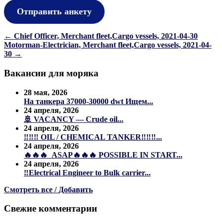
Отправить анкету
Навигация
←
Chief Officer, Merchant fleet,Cargo vessels, 2021-04-30
Motorman-Electrician, Merchant fleet,Cargo vessels, 2021-04-
по
30
→
записям
Вакансии для моряка
28 мая, 2026
На танкера 37000-30000 dwt Ищем...
24 апреля, 2026
🚢 VACANCY — Crude oil...
24 апреля, 2026
‼️‼️‼️ OIL / CHEMICAL TANKER‼️‼️‼️...
24 апреля, 2026
🔥🔥🔥 ASAP🔥🔥🔥 POSSIBLE IN START...
24 апреля, 2026
‼️Electrical Engineer to Bulk carrier...
Смотреть все / Добавить
Свежие комментарии