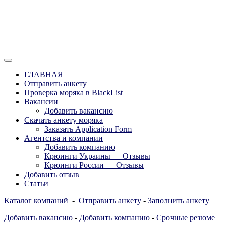
Перейти
к
содержимому
Отзывы моряков о крюингах — Вакансии Агентства Моряки
Вакансии для моряков. Работа для
Рассылка
ГЛАВНАЯ
моряков в море. Каталог крюинговых
Отправить анкету
Проверка моряка в BlackList
компаний и морских агентств
Вакансии
Украины, России, Европы и Всего
Добавить вакансию
Скачать анкету моряка
мира. Отзывы, Контакты, Работа,
Заказать Application Form
Вакансии для моряков. Рассылка
Агентства и компании
Добавить компанию
апликашки CV application form
Крюинги Украины — Отзывы
Крюинги России — Отзывы
Добавить отзыв
Статьи
Каталог компаний
-
Отправить анкету
-
Заполнить анкету
Добавить вакансию
-
Добавить компанию
-
Срочные резюме