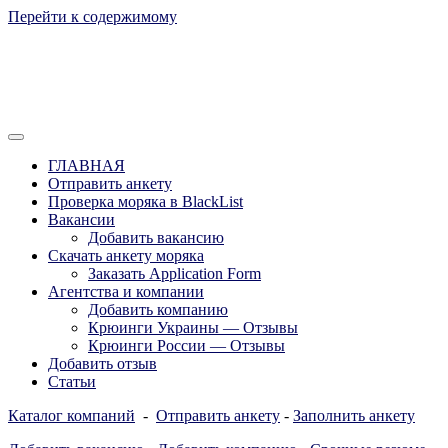
Перейти к содержимому
Отзывы моряков о крюингах — Вакансии Агентства Моряки
Вакансии для моряков. Работа для
Рассылка
ГЛАВНАЯ
моряков в море. Каталог крюинговых
Отправить анкету
Проверка моряка в BlackList
компаний и морских агентств
Вакансии
Украины, России, Европы и Всего
Добавить вакансию
Скачать анкету моряка
мира. Отзывы, Контакты, Работа,
Заказать Application Form
Вакансии для моряков. Рассылка
Агентства и компании
Добавить компанию
апликашки CV application form
Крюинги Украины — Отзывы
Крюинги России — Отзывы
Добавить отзыв
Статьи
Каталог компаний
-
Отправить анкету
-
Заполнить анкету