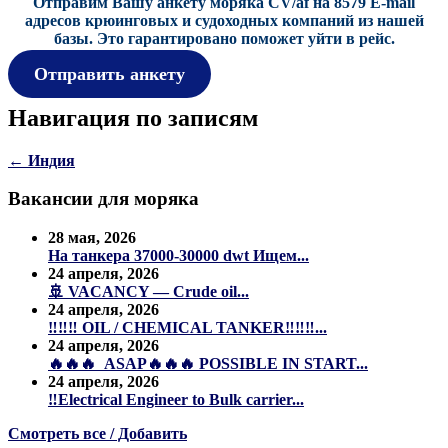
Отправим Вашу анкету моряка CV/af на 8579 E-mail
адресов крюинговых и судоходных компаний из нашей
базы.
Это гарантировано поможет уйти в рейс.
Отправить анкету
Навигация по записям
←
Индия
Вакансии для моряка
28 мая, 2026
На танкера 37000-30000 dwt Ищем...
24 апреля, 2026
🚢 VACANCY — Crude oil...
24 апреля, 2026
‼️‼️‼️ OIL / CHEMICAL TANKER‼️‼️‼️...
24 апреля, 2026
🔥🔥🔥 ASAP🔥🔥🔥 POSSIBLE IN START...
24 апреля, 2026
‼️Electrical Engineer to Bulk carrier...
Смотреть все / Добавить