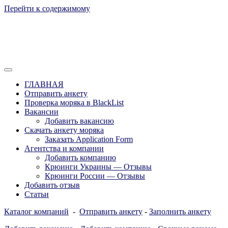
Перейти к содержимому
Отзывы моряков о крюингах — Вакансии Агентства Моряки Р
Вакансии для моряков. Работа для мор
ГЛАВНАЯ
России, Европы и Всего мира. Отзывы,
Отправить анкету
Проверка моряка в BlackList
form
Вакансии
Добавить вакансию
Скачать анкету моряка
Заказать Application Form
Агентства и компании
Добавить компанию
Крюинги Украины — Отзывы
Крюинги России — Отзывы
Добавить отзыв
Статьи
Каталог компаний
-
Отправить анкету
-
Заполнить анкету