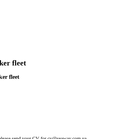
er fleet
er fleet
 send your CV for cv@seaway.com.ua