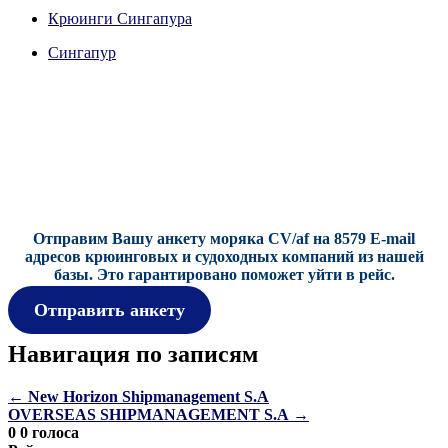
on
on
on
on
on
X
Крюинги Сингапура
Facebook
Pinterest
LinkedIn
Email
(Twitter)
Сингапур
Отправим Вашу анкету моряка CV/af на 8579 E-mail
адресов крюинговых и судоходных компаний из нашей
базы.
Это гарантировано поможет уйти в рейс.
Отправить анкету
Навигация по записям
←
New Horizon Shipmanagement S.A
OVERSEAS SHIPMANAGEMENT S.A
→
0
0
голоса