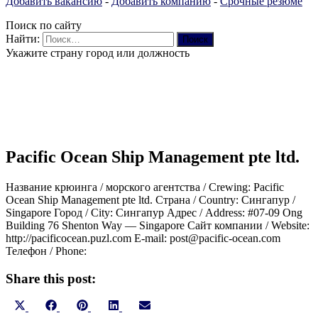
Добавить вакансию
-
Добавить компанию
-
Срочные резюме
Поиск по сайту
Найти:
Укажите страну город или должность
Pacific Ocean Ship Management pte ltd.
Название крюинга / морского агентства / Crewing: Pacific
Ocean Ship Management pte ltd. Страна / Country: Сингапур /
Singapore Город / City: Сингапур Адрес / Address: #07-09 Ong
Building 76 Shenton Way — Singapore Сайт компании / Website:
http://pacificocean.puzl.com E-mail: post@pacific-ocean.com
Телефон / Phone:
Share this post:
Share
Share
Share
Share
Share