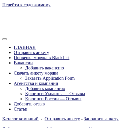
Перейти к содержимому
Отзывы моряков о крюингах — Вакансии Агентства Моряки
Вакансии для моряков. Работа для
Рассылка
ГЛАВНАЯ
моряков в море. Каталог крюинговых
Отправить анкету
Проверка моряка в BlackList
компаний и морских агентств
Вакансии
Украины, России, Европы и Всего
Добавить вакансию
Скачать анкету моряка
мира. Отзывы, Контакты, Работа,
Заказать Application Form
Вакансии для моряков. Рассылка
Агентства и компании
Добавить компанию
апликашки CV application form
Крюинги Украины — Отзывы
Крюинги России — Отзывы
Добавить отзыв
Статьи
Каталог компаний
-
Отправить анкету
-
Заполнить анкету