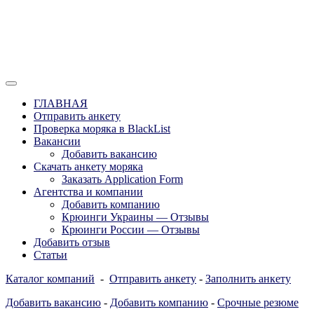
Перейти
к
содержимому
Отзывы моряков о крюингах — Вакансии Агентства Моряки Р
Вакансии для моряков. Работа для мор
ГЛАВНАЯ
России, Европы и Всего мира. Отзывы,
Отправить анкету
Проверка моряка в BlackList
form
Вакансии
Добавить вакансию
Скачать анкету моряка
Заказать Application Form
Агентства и компании
Добавить компанию
Крюинги Украины — Отзывы
Крюинги России — Отзывы
Добавить отзыв
Статьи
Каталог компаний
-
Отправить анкету
-
Заполнить анкету
Добавить вакансию
-
Добавить компанию
-
Срочные резюме