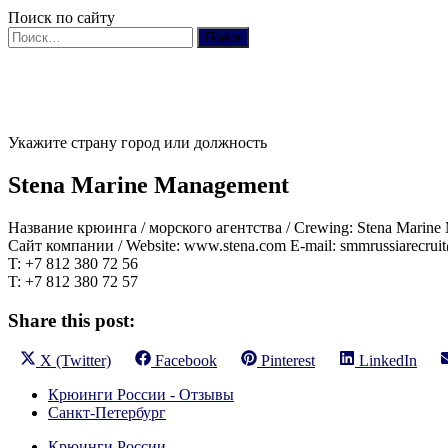
Поиск по сайту
Найти:
Укажите страну город или должность
Stena Marine Management
Название крюинга / морского агентства / Crewing: Stena Marine M
Сайт компании / Website: www.stena.com E-mail: smmrussiarecruit
T: +7 812 380 72 56
T: +7 812 380 72 57
Share this post:
Share
Share
Share
Share
X (Twitter)
Facebook
Pinterest
LinkedIn
on
on
on
on
Крюинги России - Отзывы
Санкт-Петербург
Крюинги России