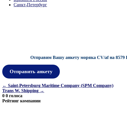
Санкт-Петербург
Отправим Вашу анкету моряка CV/af на 8579 
Отправить анкету
Навигация
←
Saint-Petersburg Maritime Company (SPM Company)
Trans W. Shipping
→
по
0
0
голоса
записям
Рейтинг компании