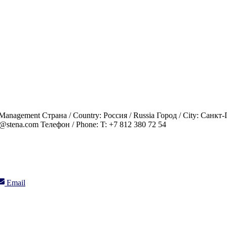
anagement Страна / Country: Россия / Russia Город / City: Санкт-П
@stena.com Телефон / Phone: T: +7 812 380 72 54
Share
Email
on