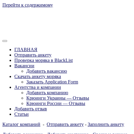
Перейти к содержимому
Отзывы моряков о крюингах — Вакансии Агентства Моряки
Вакансии для моряков. Работа для
Рассылка
ГЛАВНАЯ
моряков в море. Каталог крюинговых
Отправить анкету
Проверка моряка в BlackList
компаний и морских агентств
Вакансии
Украины, России, Европы и Всего
Добавить вакансию
Скачать анкету моряка
мира. Отзывы, Контакты, Работа,
Заказать Application Form
Вакансии для моряков. Рассылка
Агентства и компании
Добавить компанию
апликашки CV application form
Крюинги Украины — Отзывы
Крюинги России — Отзывы
Добавить отзыв
Статьи
Каталог компаний
-
Отправить анкету
-
Заполнить анкету