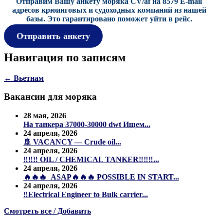
Отправим Вашу анкету моряка CV/af на 8579 E-mail
адресов крюинговых и судоходных компаний из нашей
базы.
Это гарантировано поможет уйти в рейс.
Отправить анкету
Навигация по записям
←
Вьетнам
Вакансии для моряка
28 мая, 2026
На танкера 37000-30000 dwt Ищем...
24 апреля, 2026
🚢 VACANCY — Crude oil...
24 апреля, 2026
‼️‼️‼️ OIL / CHEMICAL TANKER‼️‼️‼️...
24 апреля, 2026
🔥🔥🔥 ASAP🔥🔥🔥 POSSIBLE IN START...
24 апреля, 2026
‼️Electrical Engineer to Bulk carrier...
Смотреть все / Добавить