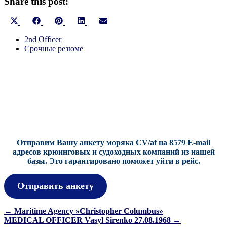
Share this post:
Share
Share
Share
Share
Share
X
Facebook
Pinterest
LinkedIn
Email
on
on
on
on
on
(Twitter)
2nd Officer
Срочные резюме
Отправим Вашу анкету моряка CV/af на 8579 E-mail
адресов крюинговых и судоходных компаний из нашей
базы.
Это гарантировано поможет уйти в рейс.
Отправить анкету
Навигация
←
Maritime Agency »Christopher Columbus»
MEDICAL OFFICER Vasyl Sirenko 27.08.1968
→
по