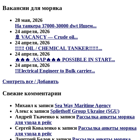
записям
Вакансии для моряка
28 мая, 2026
На танкера 37000-30000 dwt Ищем...
24 апреля, 2026
🚢 VACANCY — Crude oil...
24 апреля, 2026
‼️‼️‼️ OIL / CHEMICAL TANKER‼️‼️‼️...
24 апреля, 2026
🔥🔥🔥 ASAP🔥🔥🔥 POSSIBLE IN START...
24 апреля, 2026
‼️Electrical Engineer to Bulk carrier...
Смотреть все / Добавить
Свежие комментарии
Михаил
к записи
Sea Way Maritime Agency
Алекс
к записи
Spliethoff Group Ukraine (SGU)
Андрей Ткаченко
к записи
Рассылка анкеты моряка
для ухода в рейс
Сергей Коваленко
к записи
Рассылка анкеты моряка
для ухода в рейс
Дмитрий Белов
к записи
Рассылка анкеты моряка