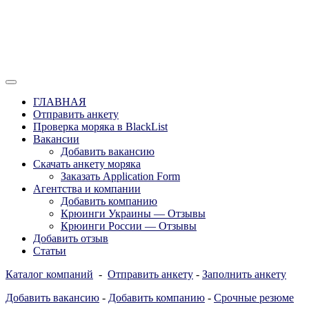
Перейти
к
содержимому
Отзывы моряков о крюингах — Вакансии Агентства Моряки
Вакансии для моряков. Работа для
Рассылка
ГЛАВНАЯ
моряков в море. Каталог крюинговых
Отправить анкету
Проверка моряка в BlackList
компаний и морских агентств
Вакансии
Украины, России, Европы и Всего
Добавить вакансию
Скачать анкету моряка
мира. Отзывы, Контакты, Работа,
Заказать Application Form
Вакансии для моряков. Рассылка
Агентства и компании
Добавить компанию
апликашки CV application form
Крюинги Украины — Отзывы
Крюинги России — Отзывы
Добавить отзыв
Статьи
Каталог компаний
-
Отправить анкету
-
Заполнить анкету
Добавить вакансию
-
Добавить компанию
-
Срочные резюме